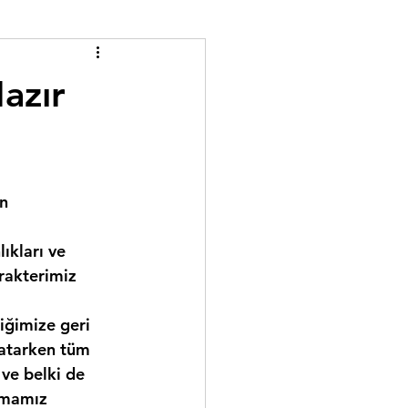
azır
n 
ıkları ve 
rakterimiz 
 atarken tüm 
ve belki de 
kmamız 