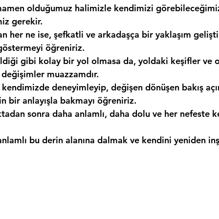
mamen olduğumuz halimizle kendimizi görebileceğimiz
iz gerekir.
an her ne ise, şefkatli ve arkadaşça bir yaklaşım geliş
göstermeyi öğreniriz.
diği gibi kolay bir yol olmasa da, yoldaki keşifler ve o
n değişimler muazzamdır.
e kendimizde deneyimleyip, değişen dönüşen bakış açı
in bir anlayışla bakmayı öğreniriz.
tadan sonra daha anlamlı, daha dolu ve her nefeste keyi
 anlamlı bu derin alanına dalmak ve kendini yeniden in