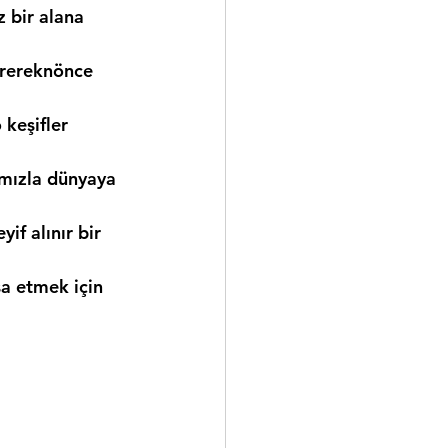
 bir alana 
tirereknönce 
 keşifler 
mızla dünyaya 
f alınır bir 
şa etmek için 