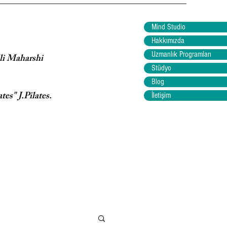
Mind Studio
Hakkımızda
Uzmanlık Programları
ali Maharshi
Stüdyo
Blog
tes" J.Pilates.
İletişim