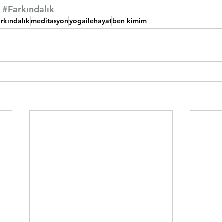
#Farkındalık
arkındalık
meditasyon
yogailehayat
ben kimim