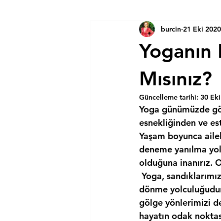
burcin
21 Eki 2020
Yoganın 
Mısınız?
Güncelleme tarihi:
30 Eki
Yoga günümüzde görs
esnekliğinden ve este
Yaşam boyunca ailele
deneme yanılma yolu
olduğuna inanırız. O
 Yoga, sandıklarımızı, inandıklarımızı bir kenara bırakıp, tamamen öz benliğimize geri 
dönme yolculuğudur.
gölge yönlerimizi d
hayatın odak noktas