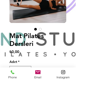
Mat Pilates
Dersleri
Fiyat
₺0,00
Adet
*
Phone
Email
Instagram
Sepete Ekle
Mat Pilates grup 
derslerinde eğlenerek 