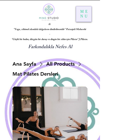
ME
NU
ॐ
"Yoga, zihinsel alandaki dalgaların dindirilmesidir" Patanjali Maharshi
-
"Güçlü bir beden, düzgün bir duruş ve dingin bir zihin için Pilates" J.Pilates.
Farkındalıkla Nefes Al
Ana Sayfa
All Products
Mat Pilates Dersleri